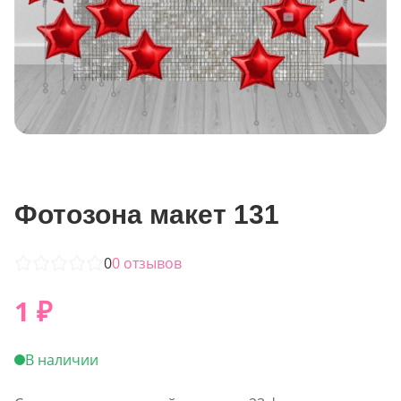
Фотозона макет 131
0
0
отзывов
1
₽
В наличии