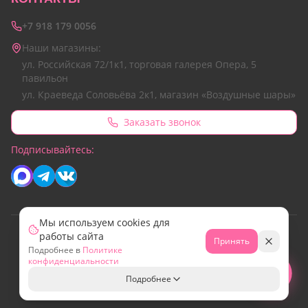
+7 918 179 0056
Наши магазины:
ул. Российская 72/1к1, торговая галерея Опера, 5
павильон
ул. Краеведа Соловьёва 2к1, магазин «Воздушные шары»
Заказать звонок
Подписывайтесь:
Мы используем cookies для
работы сайта
© 2026 Все права защищены.
Принять
Подробнее в
Политике
Сайт разработан командой Emotion Marketing
конфиденциальности
МИР
Свяжитесь с нами!
Подробнее