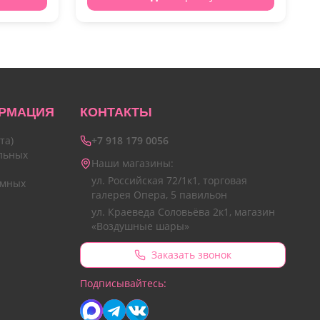
РМАЦИЯ
КОНТАКТЫ
та)
+7 918 179 0056
льных
Наши магазины:
ул. Российская 72/1к1, торговая
амных
галерея Опера, 5 павильон
ул. Краеведа Соловьёва 2к1, магазин
«Воздушные шары»
Заказать звонок
Подписывайтесь: