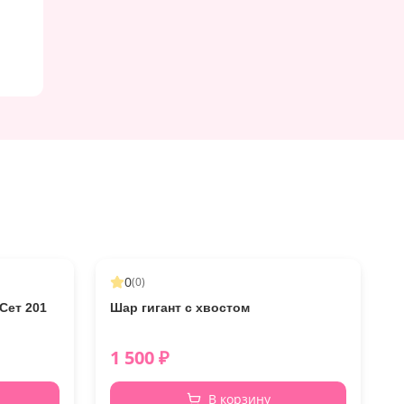
0
(
0
)
Сет 201
Шар гигант с хвостом
1 500
₽
В корзину