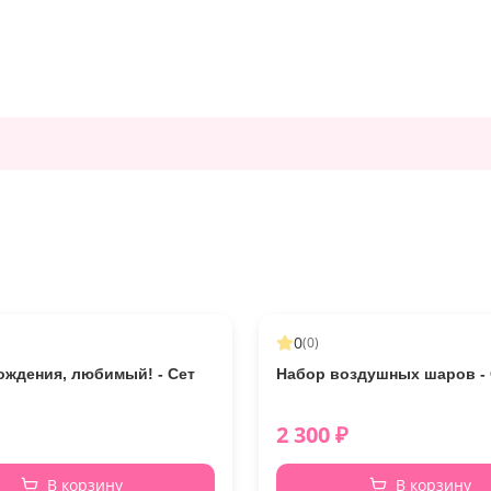
0
(
0
)
ождения, любимый! - Сет
Набор воздушных шаров - 
2 300
₽
В корзину
В корзину