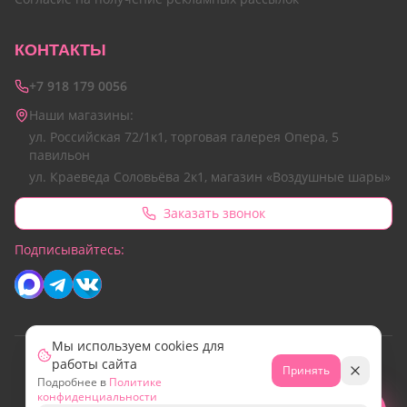
КОНТАКТЫ
+7 918 179 0056
Наши магазины:
ул. Российская 72/1к1, торговая галерея Опера, 5
павильон
ул. Краеведа Соловьёва 2к1, магазин «Воздушные шары»
Заказать звонок
Подписывайтесь:
Мы используем cookies для
работы сайта
© 2026 Все права защищены.
Принять
Подробнее в
Политике
Сайт разработан командой Emotion Marketing
конфиденциальности
МИР