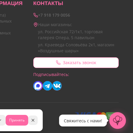
РМАЦИЯ
КОНТАКТЫ
та)
+7 918 179 0056
льных
Наши магазины:
ул. Российская 72/1к1, торговая
амных
галерея Опера, 5 павильон
ул. Краеведа Соловьёва 2к1, магазин
«Воздушные шары»
Заказать звонок
Подписывайтесь:
МИР
Принять
Свяжитесь с нами!