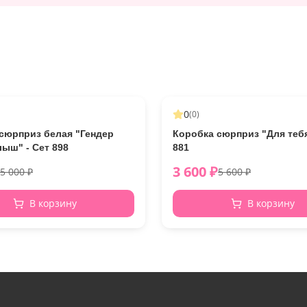
-
11
%
0
(
0
)
сюрприз белая "Гендер
Коробка сюрприз "Для тебя
лыш" - Сет 898
881
3 600
₽
5 000
₽
5 600
₽
В корзину
В корзину