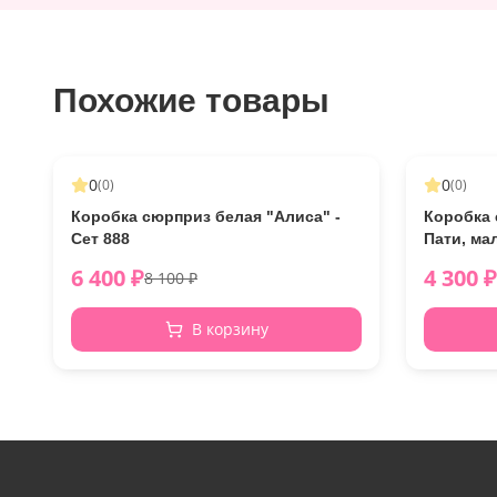
Похожие товары
-
21
%
-
14
%
0
0
(
0
)
(
0
)
Коробка сюрприз белая "Алиса" -
Коробка 
Сет 888
Пати, ма
6 400
₽
4 300
₽
8 100
₽
В корзину