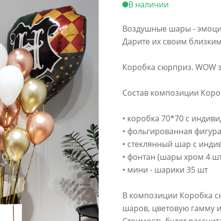
В наличии
Воздушные шары - эмоции
Дарите их своим близки
Коробка сюрприз. WOW э
Состав композиции Коро
• коробка 70*70 с индив
• фольгированная фигура
• стеклянный шар с инди
• фонтан (шары хром 4 шт
• мини - шарики 35 шт
В композиции Коробка с
шаров, цветовую гамму и