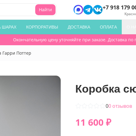
+7 918 179 0
Найти
Красн
А ШАРАХ
КОРПОРАТИВЫ
ДОСТАВКА
ОПЛАТА
О Н
Окончательную цену уточняйте при заказе. Доставка по горо
 Гарри Поттер
Коробка с
0
0
отзывов
11 600
₽