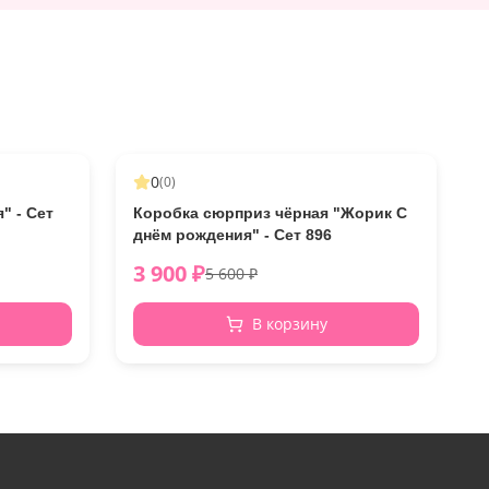
-
23
%
0
(
0
)
" - Сет
Коробка сюрприз чёрная "Жорик С
днём рождения" - Сет 896
3 900
₽
5 600
₽
В корзину