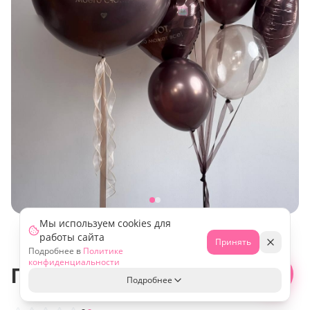
Мы используем cookies для
работы сайта
Принять
Подробнее в
Политике
конфиденциальности
Причина счастья - Сет 797
Свяжитесь с нами!
Подробнее