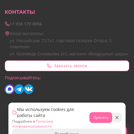
КОНТАКТЫ
+7 918 179 0056
Наши магазины:
ул. Российская 72/1к1, торговая галерея Опера, 5
павильон
ул. Краеведа Соловьёва 2к1, магазин «Воздушные шары»
Заказать звонок
Подписывайтесь:
Мы используем cookies для
работы сайта
© 2026 Все права защищены.
Принять
Подробнее в
Политике
Сайт разработан командой Emotion Marketing
конфиденциальности
МИР
Свяжитесь с нами!
Подробнее