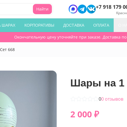
+7 918 179 0
Найти
Красн
А ШАРАХ
КОРПОРАТИВЫ
ДОСТАВКА
ОПЛАТА
О Н
Окончательную цену уточняйте при заказе. Доставка по гор
Сет 668
Шары на 1 
0
0
отзывов
2 000
₽