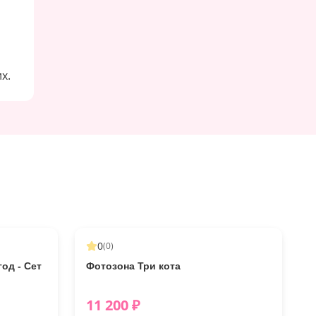
х.
0
(
0
)
од - Сет
Фотозона Три кота
11 200
₽