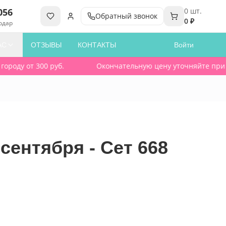
056
0
шт.
Обратный звонок
0 ₽
одар
АС
ОТЗЫВЫ
КОНТАКТЫ
Войти
оду от 300 руб.
Окончательную цену уточняйте при зака
сентября - Сет 668