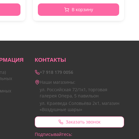
В корзину
РМАЦИЯ
КОНТАКТЫ
та)
+7 918 179 0056
льных
Наши магазины:
ул. Российская 72/1к1, торговая
амных
галерея Опера, 5 павильон
ул. Краеведа Соловьёва 2к1, магазин
«Воздушные шары»
Заказать звонок
Подписывайтесь: