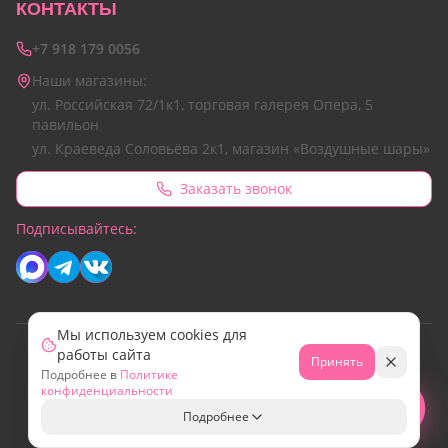
КОНТАКТЫ
+7 918 179 0056
Наши магазины:
ул. Российская 72/1к1, торговая галерея Опера, 5
павильон
ул. Краеведа Соловьёва 2к1, магазин «Воздушные шары»
Заказать звонок
Подписывайтесь:
Мы используем cookies для
работы сайта
© 2026 Все права защищены.
Принять
Подробнее в
Политике
Сайт разработан командой Emotion Marketing
конфиденциальности
МИР
Свяжитесь с нами!
Подробнее