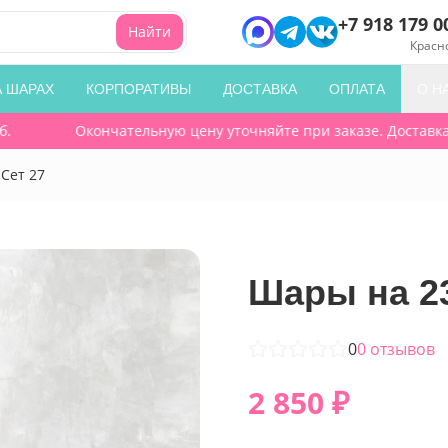
+7 918 179 0
Найти
Красн
А ШАРАХ
КОРПОРАТИВЫ
ДОСТАВКА
ОПЛАТА
О Н
Окончательную цену уточняйте при заказе. Доставка по
Сет 27
Шары на 23
0
0
отзывов
2 850
₽