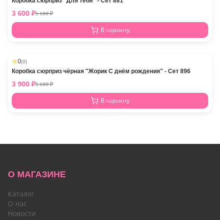
Коробка сюрприз "Для тебя" - Сет 881
3 600
₽
5 600
₽
В корзину
0
(
0
)
-
23
%
Коробка сюрприз чёрная "Жорик С днём рождения" - Сет 896
3 900
₽
5 600
₽
В корзину
О МАГАЗИНЕ
Каталог
О нас
Новости