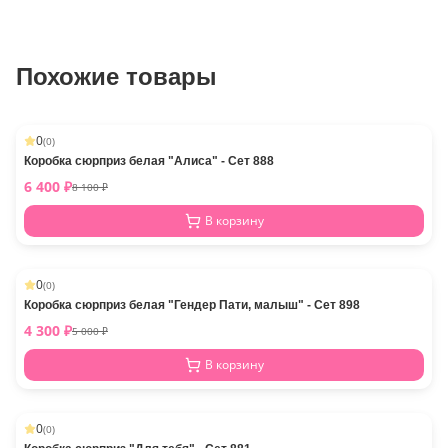
Похожие товары
0
(
0
)
-
21
%
Коробка сюрприз белая "Алиса" - Сет 888
6 400
₽
8 100
₽
В корзину
0
(
0
)
-
14
%
Коробка сюрприз белая "Гендер Пати, малыш" - Сет 898
4 300
₽
5 000
₽
В корзину
0
(
0
)
-
11
%