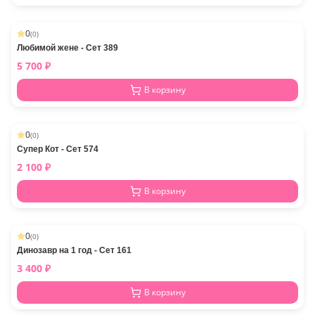
0
(
0
)
Любимой жене - Сет 389
5 700
₽
В корзину
0
(
0
)
Супер Кот - Сет 574
2 100
₽
В корзину
0
(
0
)
Динозавр на 1 год - Сет 161
3 400
₽
В корзину