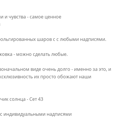
 и чувства - самое ценное
м
фольгированных шаров с с любыми надписями.
аковка - можно сделать любые.
воначальном виде очень долго - именно за это, и
эксклюзивность их просто обожают наши
ик солнца - Сет 43
 с индивидуальными надписями