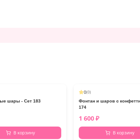
0
(
0
)
ые шары - Сет 183
Фонтан и шаров с конфетти
174
1 600
₽
В корзину
В корзину