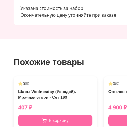
Указана стоимость за набор
Окончательную цену уточняйте при заказе
Похожие товары
0
0
(
0
)
(
0
)
Шары Wednesday (Уэнсдей).
Стеклянн
Мрачная стори - Сет 169
407
₽
4 900
₽
В корзину