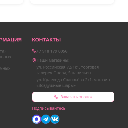
РМАЦИЯ
КОНТАКТЫ
та)
+7 918 179 0056
льных
Наши магазины:
ул. Российская 72/1к1, торговая
амных
галерея Опера, 5 павильон
ул. Краеведа Соловьёва 2к1, магазин
«Воздушные шары»
Заказать звонок
Подписывайтесь: