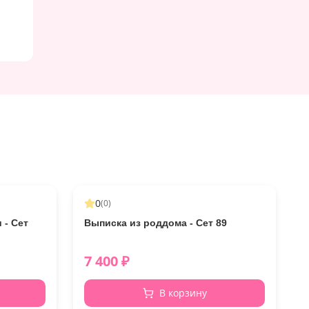
0
(
0
)
 - Сет
Выписка из роддома - Сет 89
7 400
₽
В корзину