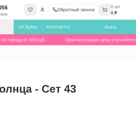
056
0
шт.
Обратный звонок
0 ₽
одар
АС
ОТЗЫВЫ
КОНТАКТЫ
Войти
городу от 300 руб.
Окончательную цену уточняйте при з
олнца - Сет 43