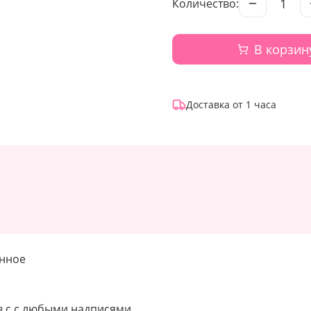
1
Количество:
В корзин
Доставка от 1 часа
енное
 с с любыми надписями.