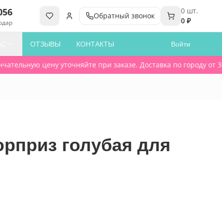
056
0
шт.
Обратный звонок
0 ₽
одар
АС
ОТЗЫВЫ
КОНТАКТЫ
Войти
ательную цену уточняйте при заказе. Доставка по городу от 300
юрприз голубая для