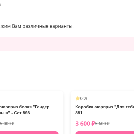
ю
ожим Вам различные варианты.
-
11
%
0
(
0
)
сюрприз белая "Гендер
Коробка сюрприз "Для тебя
лыш" - Сет 898
881
3 600
₽
5 000
₽
5 600
₽