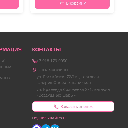
В корзину
РМАЦИЯ
КОНТАКТЫ
та)
+7 918 179 0056
льных
Наши магазины:
ул. Российская 72/1к1, торговая
амных
галерея Опера, 5 павильон
ул. Краеведа Соловьёва 2к1, магазин
«Воздушные шары»
Заказать звонок
Подписывайтесь: