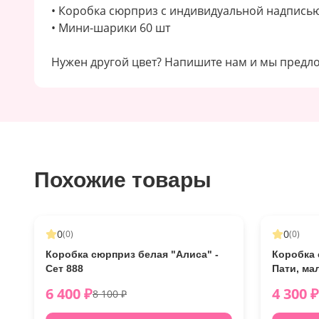
• Коробка сюрприз с индивидуальной надпись
• Мини-шарики 60 шт
Нужен другой цвет? Напишите нам и мы предл
Похожие товары
-
21
%
-
14
%
0
0
(
0
)
(
0
)
Коробка сюрприз белая "Алиса" -
Коробка 
Сет 888
Пати, ма
6 400
₽
4 300
₽
8 100
₽