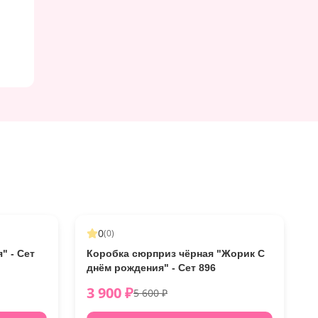
-
23
%
0
(
0
)
" - Сет
Коробка сюрприз чёрная "Жорик С
днём рождения" - Сет 896
3 900
₽
5 600
₽