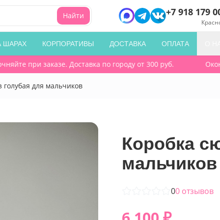
+7 918 179 0
Найти
Красн
А ШАРАХ
КОРПОРАТИВЫ
ДОСТАВКА
ОПЛАТА
О Н
йте при заказе. Доставка по городу от 300 руб.
Оконч
 голубая для мальчиков
Коробка с
мальчиков
0
0
отзывов
6 100
₽