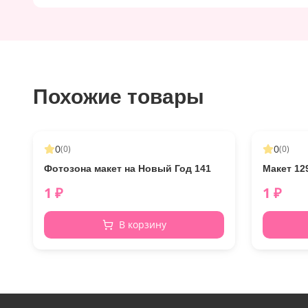
Похожие товары
0
0
(
0
)
(
0
)
Фотозона макет на Новый Год 141
Макет 12
1
₽
1
₽
В корзину