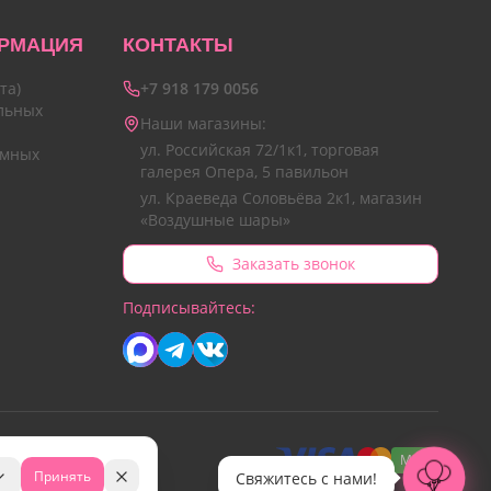
РМАЦИЯ
КОНТАКТЫ
та)
+7 918 179 0056
льных
Наши магазины:
ул. Российская 72/1к1, торговая
амных
галерея Опера, 5 павильон
ул. Краеведа Соловьёва 2к1, магазин
«Воздушные шары»
Заказать звонок
Подписывайтесь:
МИР
Принять
Свяжитесь с нами!