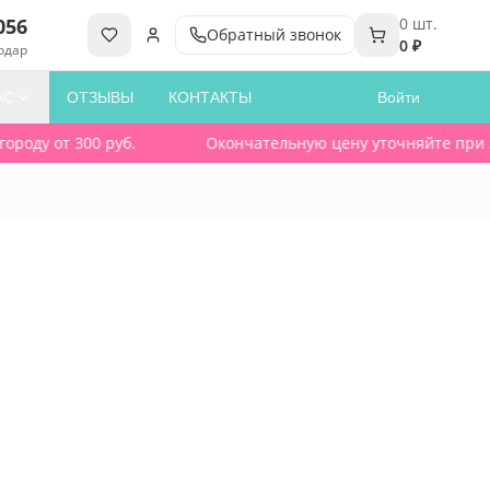
056
0
шт.
Обратный звонок
0 ₽
одар
АС
ОТЗЫВЫ
КОНТАКТЫ
Войти
роду от 300 руб.
Окончательную цену уточняйте при зак