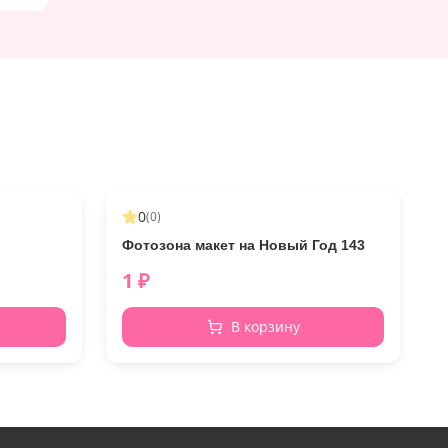
0
(
0
)
Фотозона макет на Новый Год 143
1
₽
В корзину