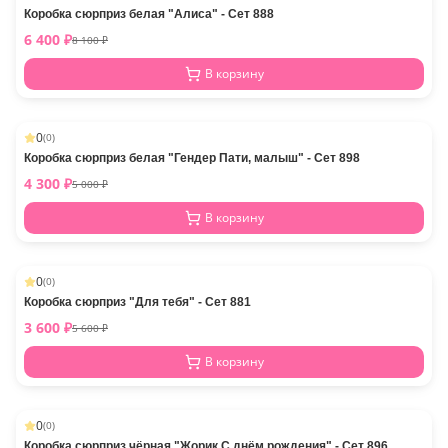
Коробка сюрприз белая "Алиса" - Сет 888
6 400
₽
8 100
₽
В корзину
0
(
0
)
-
14
%
Коробка сюрприз белая "Гендер Пати, малыш" - Сет 898
4 300
₽
5 000
₽
В корзину
0
(
0
)
-
11
%
Коробка сюрприз "Для тебя" - Сет 881
3 600
₽
5 600
₽
В корзину
0
(
0
)
-
23
%
Коробка сюрприз чёрная "Жорик С днём рождения" - Сет 896