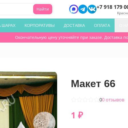
+7 918 179 0
Найти
Красн
А ШАРАХ
КОРПОРАТИВЫ
ДОСТАВКА
ОПЛАТА
О Н
Окончательную цену уточняйте при заказе. Доставка по го
Макет 66
0
0
отзывов
1
₽