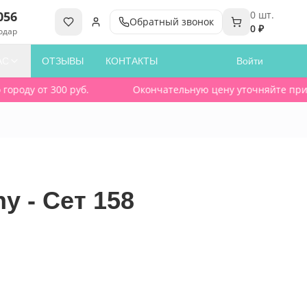
056
0
шт.
Обратный звонок
0 ₽
одар
АС
ОТЗЫВЫ
КОНТАКТЫ
Войти
роду от 300 руб.
Окончательную цену уточняйте при зак
ny - Сет 158