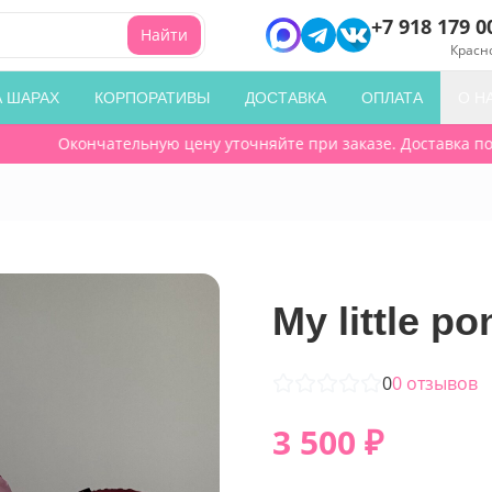
+7 918 179 0
Найти
Красн
А ШАРАХ
КОРПОРАТИВЫ
ДОСТАВКА
ОПЛАТА
О Н
Окончательную цену уточняйте при заказе. Доставка по го
My little po
0
0
отзывов
3 500
₽