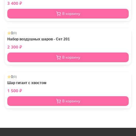
3 400
₽
В корзину
0
(
0
)
Набор воздушных шаров - Сет 201
2 300
₽
В корзину
0
(
0
)
Шар гигант с хвостом
1 500
₽
В корзину