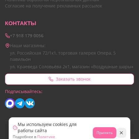
Согласие на получение рекламных рассылок
КОНТАКТЫ
+7 918 179 0056
Наши магазины:
ул. Российская 72/1к1, торговая галерея Опера, 5
павильон
ул. Краеведа Соловьёва 2к1, магазин «Воздушные шары»
Заказать звонок
Подписывайтесь:
Мы используем cookies для
работы сайта
© 2026 Все права защищены.
Принять
Подробнее в
Политике
Сайт разработан командой Emotion Marketing