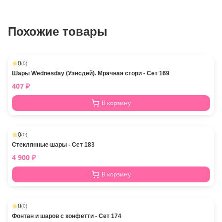
Похожие товары
0
(
0
)
Шары Wednesday (Уэнсдей). Мрачная стори - Сет 169
407
₽
В корзину
0
(
0
)
Стеклянные шары - Сет 183
4 900
₽
В корзину
0
(
0
)
Фонтан и шаров с конфетти - Сет 174