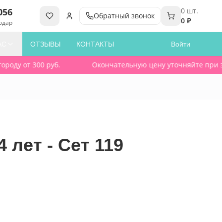
056
0
шт.
Обратный звонок
0 ₽
одар
АС
ОТЗЫВЫ
КОНТАКТЫ
Войти
оду от 300 руб.
Окончательную цену уточняйте при зака
 лет - Сет 119