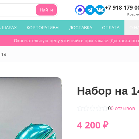
+7 918 179 0
Найти
Красн
А ШАРАХ
КОРПОРАТИВЫ
ДОСТАВКА
ОПЛАТА
О Н
Окончательную цену уточняйте при заказе. Доставка по гор
119
Набор на 14
0
0
отзывов
4 200
₽