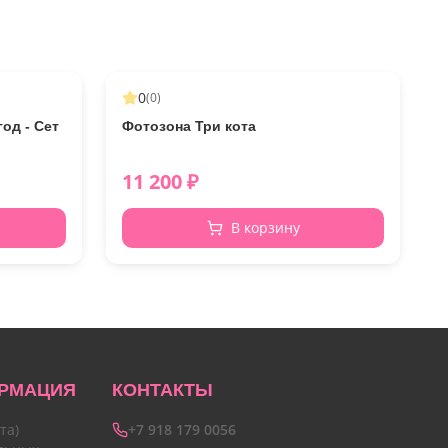
0
(
0
)
од - Сет
Фотозона Три кота
11 200
₽
В корзину
РМАЦИЯ
КОНТАКТЫ
та)
+7 918 179 0056