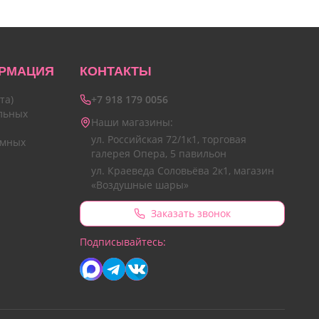
РМАЦИЯ
КОНТАКТЫ
та)
+7 918 179 0056
льных
Наши магазины:
ул. Российская 72/1к1, торговая
амных
галерея Опера, 5 павильон
ул. Краеведа Соловьёва 2к1, магазин
«Воздушные шары»
Заказать звонок
Подписывайтесь: