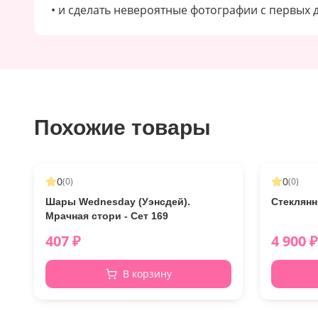
• и сделать невероятные фотографии с первых
Похожие товары
0
0
(
0
)
(
0
)
Шары Wednesday (Уэнсдей).
Стеклянн
Мрачная стори - Сет 169
407
₽
4 900
₽
В корзину