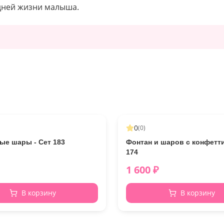
 дней жизни малыша.
0
(
0
)
ые шары - Сет 183
Фонтан и шаров с конфетти
174
1 600
₽
В корзину
В корзину