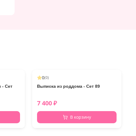
0
(
0
)
 - Сет
Выписка из роддома - Сет 89
7 400
₽
В корзину