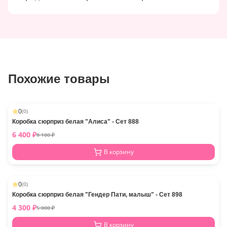
Похожие товары
0
(
0
)
-
21
%
Коробка сюрприз белая "Алиса" - Сет 888
6 400
₽
8 100
₽
В корзину
0
(
0
)
-
14
%
Коробка сюрприз белая "Гендер Пати, малыш" - Сет 898
4 300
₽
5 000
₽
В корзину