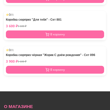
0
(
0
)
-
11
%
Коробка сюрприз "Для тебя" - Сет 881
3 600
₽
5 600
₽
В корзину
0
(
0
)
-
23
%
Коробка сюрприз чёрная "Жорик С днём рождения" - Сет 896
3 900
₽
5 600
₽
В корзину
О МАГАЗИНЕ