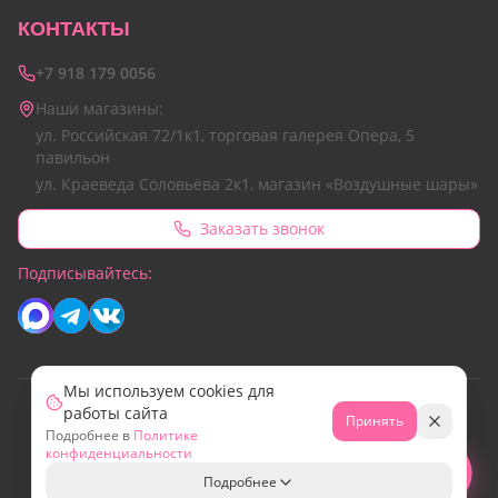
КОНТАКТЫ
+7 918 179 0056
Наши магазины:
ул. Российская 72/1к1, торговая галерея Опера, 5
павильон
ул. Краеведа Соловьёва 2к1, магазин «Воздушные шары»
Заказать звонок
Подписывайтесь:
Мы используем cookies для
работы сайта
© 2026 Все права защищены.
Принять
Подробнее в
Политике
Сайт разработан командой Emotion Marketing
конфиденциальности
МИР
Свяжитесь с нами!
Подробнее