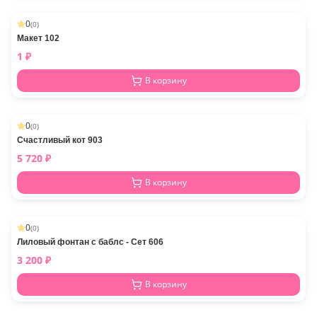
0
(
0
)
Макет 102
1
₽
В корзину
0
(
0
)
Счастливый кот 903
5 720
₽
В корзину
0
(
0
)
Лиловый фонтан с баблс - Сет 606
3 200
₽
В корзину