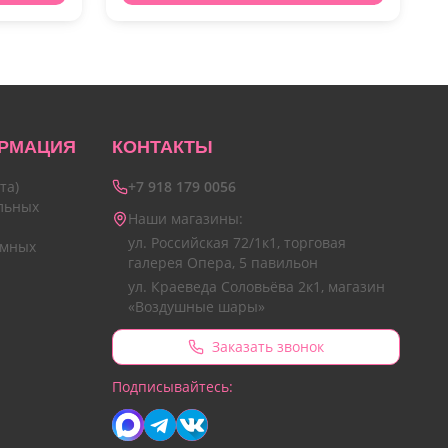
РМАЦИЯ
КОНТАКТЫ
та)
+7 918 179 0056
льных
Наши магазины:
ул. Российская 72/1к1, торговая
амных
галерея Опера, 5 павильон
ул. Краеведа Соловьёва 2к1, магазин
«Воздушные шары»
Заказать звонок
Подписывайтесь: