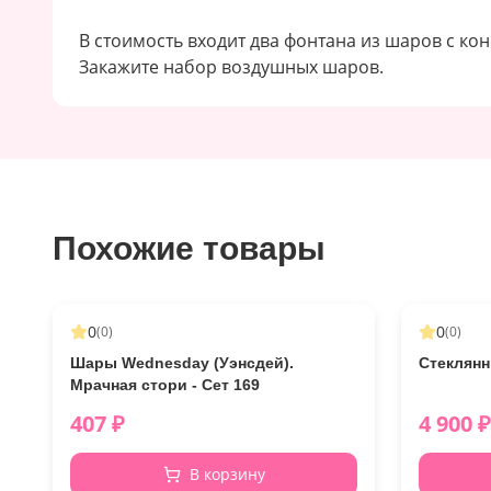
В стоимость входит два фонтана из шаров с кон
Закажите набор воздушных шаров.
Похожие товары
0
0
(
0
)
(
0
)
Шары Wednesday (Уэнсдей).
Стеклянн
Мрачная стори - Сет 169
407
₽
4 900
₽
В корзину