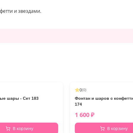
фетти и звездами.
0
(
0
)
ые шары - Сет 183
Фонтан и шаров с конфетти
174
1 600
₽
В корзину
В корзину