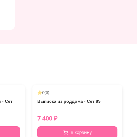
0
(
0
)
 - Сет
Выписка из роддома - Сет 89
7 400
₽
В корзину