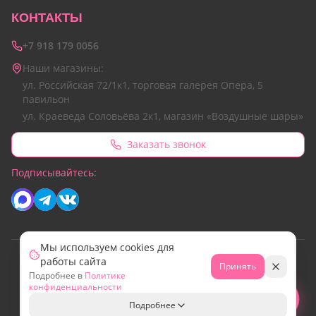
КОНТАКТЫ
+7 918 179 0056
Наши магазины:
ул. Российская 72/1к1, торговая галерея Опера, 5
павильон
ул. Краеведа Соловьёва 2к1, магазин «Воздушные шары»
Заказать звонок
Подписывайтесь:
Мы используем cookies для
работы сайта
© 2026 Все права защищены.
Принять
Подробнее в
Политике
Сайт разработан командой Emotion Marketing
конфиденциальности
МИР
Свяжитесь с нами!
Подробнее