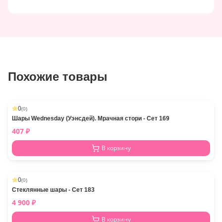
Похожие товары
0
(
0
)
Шары Wednesday (Уэнсдей). Мрачная стори - Сет 169
407
₽
В корзину
0
(
0
)
Стеклянные шары - Сет 183
4 900
₽
В корзину