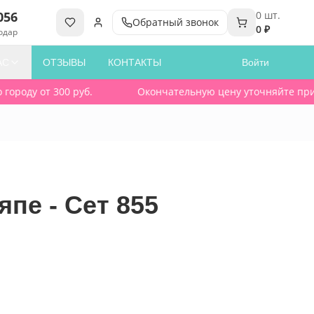
056
0
шт.
Обратный звонок
0 ₽
одар
АС
ОТЗЫВЫ
КОНТАКТЫ
Войти
роду от 300 руб.
Окончательную цену уточняйте при зак
пе - Сет 855