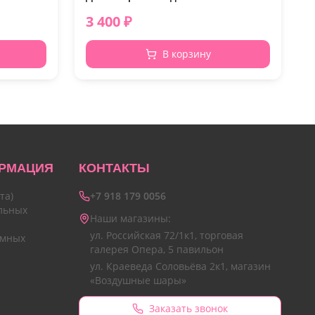
3 400
₽
В корзину
РМАЦИЯ
КОНТАКТЫ
та)
+7 918 179 0056
льных
Наши магазины:
ул. Российская 72/1к1, торговая
амных
галерея Опера, 5 павильон
ул. Краеведа Соловьёва 2к1, магазин
«Воздушные шары»
Заказать звонок