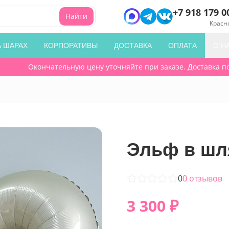
+7 918 179 0
Найти
Красн
А ШАРАХ
КОРПОРАТИВЫ
ДОСТАВКА
ОПЛАТА
О Н
Окончательную цену уточняйте при заказе. Доставка по го
Эльф в шля
0
0
отзывов
3 300
₽