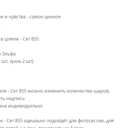
 и чувства - самое ценное
м
в шляпе - Сет 855
а Эльфа
 шт, хром 2 шт)
пе - Сет 855 можно изменить количество шаров,
ить надпись
тана индивидуально
 - Сет 855 идеально подойдёт для фотосессии, для