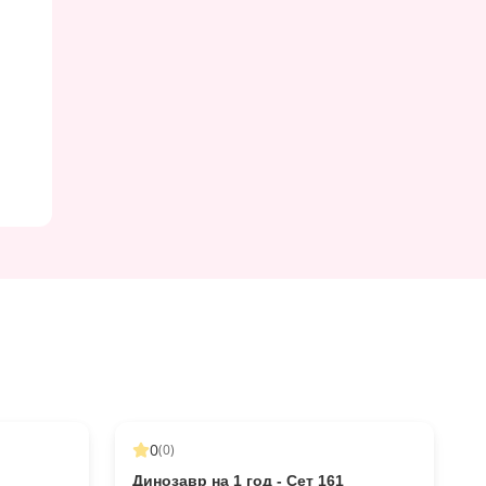
0
(
0
)
Динозавр на 1 год - Сет 161