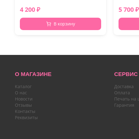
4 200
₽
5 700
₽
В корзину
О МАГАЗИНЕ
СЕРВИС
Каталог
Доставка
О нас
Оплата
Новости
Печать на 
Отзывы
Гарантия
Контакты
Реквизиты