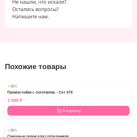
Не нашли, что искали?
Остались вопросы?
Напишите нам.
Похожие товары
0
(
0
)
Промостойки с логотипом. - Сет 476
2 500
₽
В корзину
0
(
0
)
-
9
%
Смешные герои для сотрудников