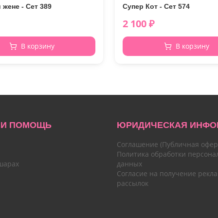
жене - Сет 389
Супер Кот - Сет 574
2 100
₽
В корзину
В корзину
 И ПОМОЩЬ
ЮРИДИЧЕСКАЯ ИНФО
Соглашение (Публичная офер
Политика обработки персона
шарах
данных
Согласие на получение рекл
рассылок