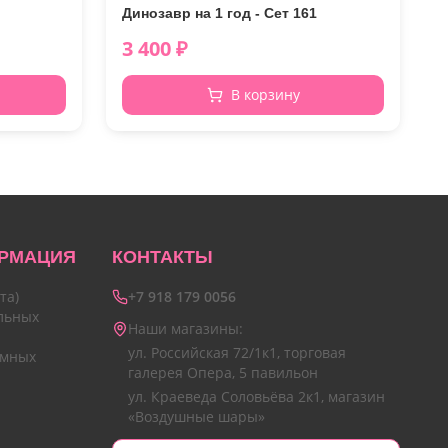
Динозавр на 1 год - Сет 161
3 400
₽
В корзину
РМАЦИЯ
КОНТАКТЫ
та)
+7 918 179 0056
льных
Наши магазины:
ул. Российская 72/1к1, торговая
амных
галерея Опера, 5 павильон
ул. Краеведа Соловьёва 2к1, магазин
«Воздушные шары»