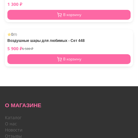
1 300
₽
В корзину
0
(
0
)
-
9
%
Воздушные шары для любимых - Сет 448
5 900
₽
6 500
₽
В корзину
О МАГАЗИНЕ
Каталог
О нас
Новости
Отзывы