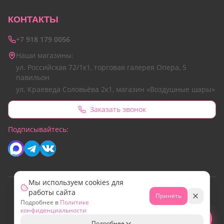
КОНТАКТЫ
+7 918 179 0056
Наши магазины:
ул. Российская 72/1к1, торговая галерея Опера, 5
павильон
ул. Краеведа Соловьёва 2к1, магазин «Воздушные шары»
Заказать звонок
Подписывайтесь:
Мы используем cookies для
работы сайта
© 2026 Все права защищены.
Принять
Подробнее в
Политике
Сайт разработан командой Emotion Marketing
конфиденциальности
МИР
Свяжитесь с нами!
Подробнее