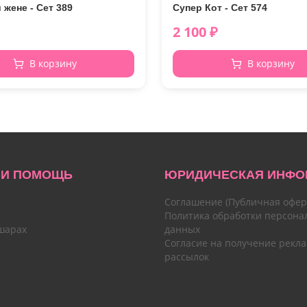
жене - Сет 389
Супер Кот - Сет 574
2 100
₽
В корзину
В корзину
 И ПОМОЩЬ
ЮРИДИЧЕСКАЯ ИНФО
Соглашение (Публичная офер
Политика обработки персона
шарах
данных
Согласие на получение рекл
рассылок