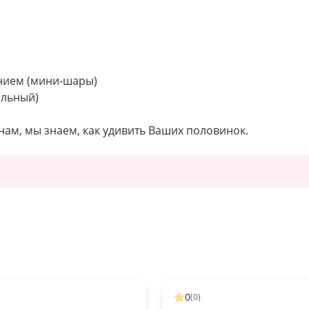
ением (мини-шары)
ельный)
 нам, мы знаем, как удивить Ваших половинок.
0
(
0
)