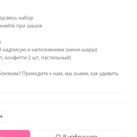
sp;весь набор
няйте при заказе
а
ой надписую и наполнением (мини-шары)
, конфитти 2 шт, пастельный)
близким? Приходите к нам, мы знаем, как удивить
у
В избранное