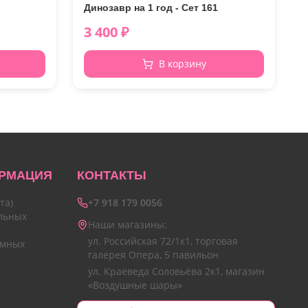
Динозавр на 1 год - Сет 161
3 400
₽
В корзину
РМАЦИЯ
КОНТАКТЫ
та)
+7 918 179 0056
льных
Наши магазины:
ул. Российская 72/1к1, торговая
амных
галерея Опера, 5 павильон
ул. Краеведа Соловьёва 2к1, магазин
«Воздушные шары»