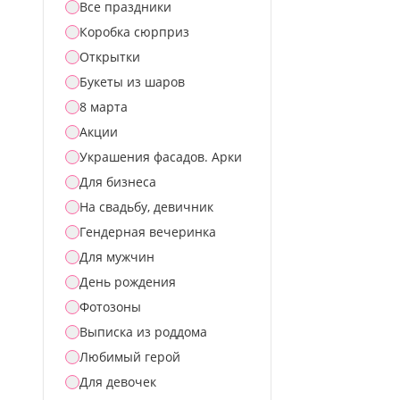
Все праздники
Коробка сюрприз
Открытки
Букеты из шаров
8 марта
Акции
Украшения фасадов. Арки
Для бизнеса
На свадьбу, девичник
Гендерная вечеринка
Для мужчин
День рождения
Фотозоны
Выписка из роддома
Любимый герой
Для девочек