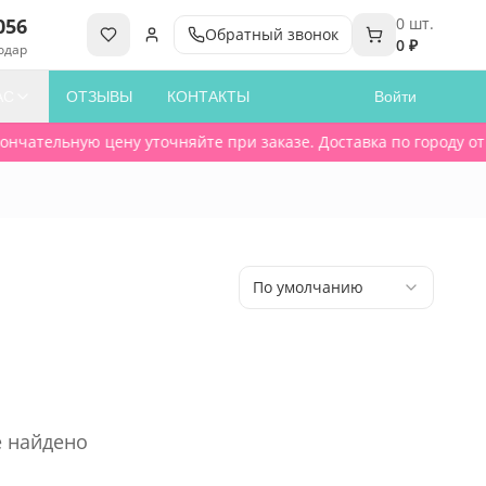
056
0
шт.
Обратный звонок
0 ₽
одар
АС
ОТЗЫВЫ
КОНТАКТЫ
Войти
нчательную цену уточняйте при заказе. Доставка по городу от 3
По умолчанию
 найдено